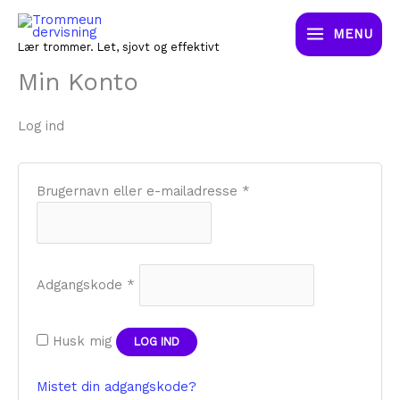
Gå
til
MENU
Lær trommer. Let, sjovt og effektivt
indholdet
Min Konto
Log ind
Påkrævet
Brugernavn eller e-mailadresse
*
Påkrævet
Adgangskode
*
Husk mig
LOG IND
Mistet din adgangskode?