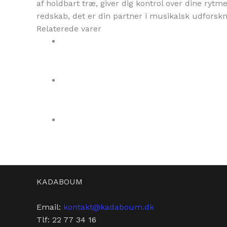
af holdbart træ, giver dig kontrol over dine ryt
redskab, det er din partner i musikalsk udforskn
Relaterede varer
KADABOUM
Email:
kontakt@kadaboum.dk
Tlf: 22 77 34 16