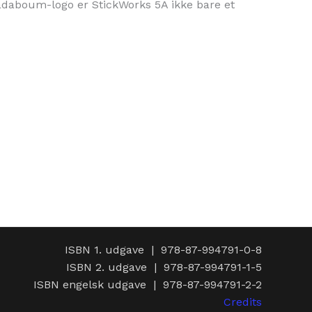
 Kadaboum-logo er StickWorks 5A ikke bare et
ISBN 1. udgave | 978-87-994791-0-8
ISBN 2. udgave | 978-87-994791-1-5
ISBN engelsk udgave | 978-87-994791-2-2
Credits