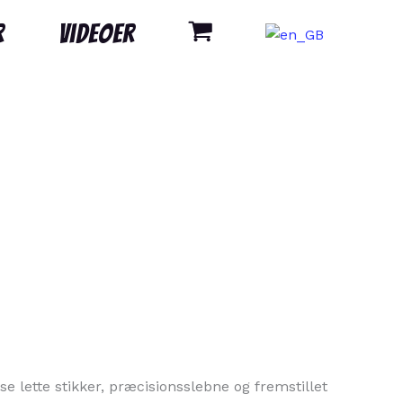
r
Videoer
se lette stikker, præcisionsslebne og fremstillet