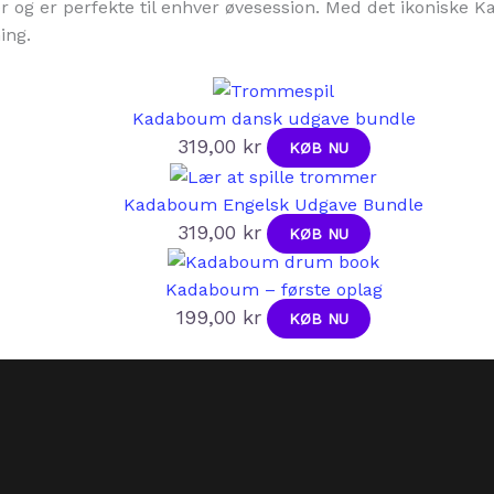
mer og er perfekte til enhver øvesession. Med det ikoniske
ing.
Kadaboum dansk udgave bundle
319,00
kr
KØB NU
Kadaboum Engelsk Udgave Bundle
319,00
kr
KØB NU
Kadaboum – første oplag
199,00
kr
KØB NU