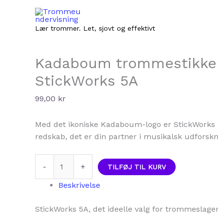
Gå
til
Lær trommer. Let, sjovt og effektivt
indholdet
Kadaboum trommestikke
StickWorks 5A
99,00
kr
Med det ikoniske Kadaboum-logo er StickWorks 5
redskab, det er din partner i musikalsk udforskn
Kadaboum
-
+
TILFØJ TIL KURV
trommestikker
StickWorks
Beskrivelse
5A
antal
StickWorks 5A, det ideelle valg for trommeslagere 